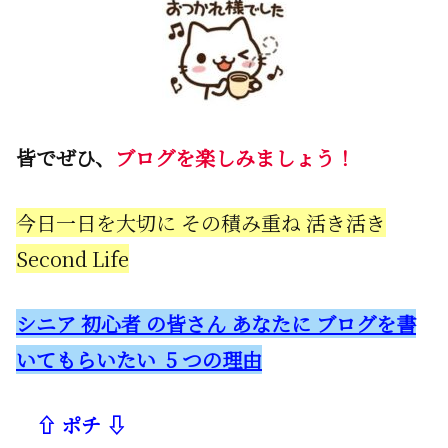
皆でぜひ、
ブログを楽しみましょう！
今日一日を大切に その積み重ね 活き活き
Second Life
シニア 初心者 の皆さん あなたに ブログを書
いてもらいたい 5 つの理由
⇧ ポチ ⇩