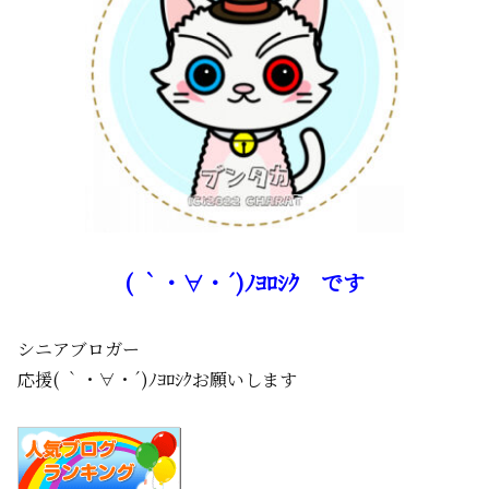
( ｀・∀・´)ﾉﾖﾛｼｸ です
シニアブロガー
応援( ｀・∀・´)ﾉﾖﾛｼｸお願いします