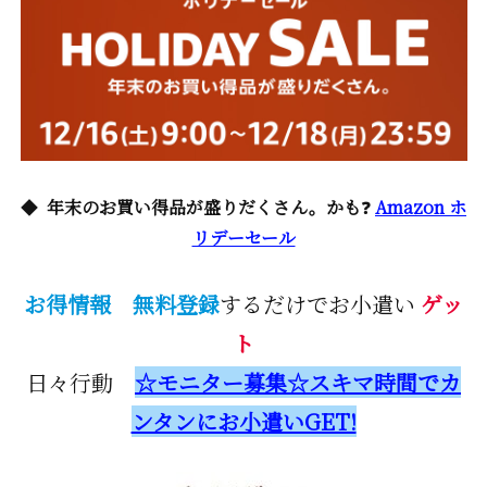
◆
年末のお買い得品が盛りだくさん。かも
❓
Amazon ホ
リデーセール
お得情報
無料登録
するだけでお小遣い
ゲッ
ト
日々行動
☆モニター募集☆スキマ時間でカ
ンタンにお小遣いGET!