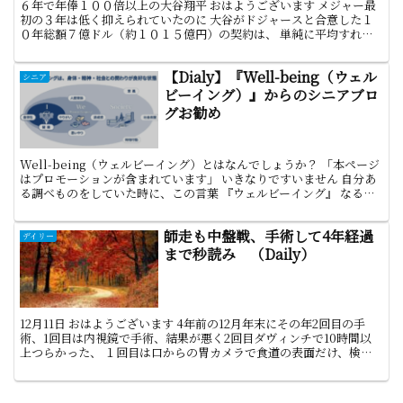
６年で年俸１００倍以上の大谷翔平 おはようございます メジャー最
初の３年は低く抑えられていたのに 大谷がドジャースと合意した１
０年総額７億ドル（約１０１５億円）の契約は、 単純に平均すれば
年俸７０００万ドル（約１０１億５０００万円）となり、...
【Dialy】『Well-being（ウェル
シニア
ビーイング）』からのシニアブロ
グお勧め
Well-being（ウェルビーイング）とはなんでしょうか？ 「本ページ
はプロモーションが含まれています」 いきなりですいません 自分あ
る調べものをしていた時に、この言葉 『ウェルビーイング』 なるも
のに出会い？？？ なんじゃこれ？ となり...
師走も中盤戦、手術して4年経過
デイリー
まで秒読み （Daily）
12月11日 おはようございます 4年前の12月年末にその年2回目の手
術、1回目は内視鏡で手術、結果が悪く2回目ダヴィンチで10時間以
上つらかった、 １回目は口からの胃カメラで食道の表面だけ、検査
でアウト ２回目は食道をホボ全部、そして胃を...