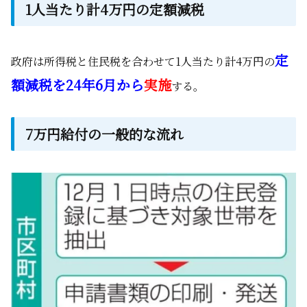
1人当たり計4万円の定額減税
定
政府は所得税と住民税を合わせて1人当たり計4万円の
額減税を24年6月から
実施
する。
7万円給付の一般的な流れ