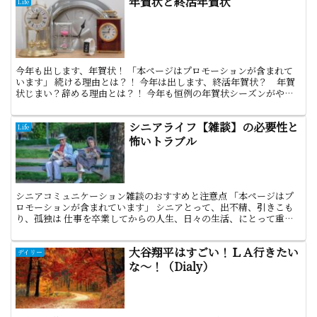
年賀状と終活年賀状
Life
今年も出します、年賀状！ 「本ページはプロモーションが含まれて
います」 続ける理由とは？！ 今年は出します、終活年賀状？ 年賀
状じまい？辞める理由とは？！ 今年も恒例の年賀状シーズンがやっ
てきました。 手間もコストもかかるので、年賀状を出す...
シニアライフ【雑談】の必要性と
Life
怖いトラブル
シニアコミュニケーション雑談のおすすめと注意点 「本ページはプ
ロモーションが含まれています」 シニアとって、出不精、引きこも
り、孤独は 仕事を卒業してからの人生、日々の生活、にとって重要
なこと、についてのお話 女性の大好物コミュニケーション...
大谷翔平はすごい！ＬＡ行きたい
デイリー
な～！（Dialy）