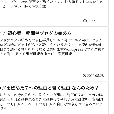
です。 ぜひ、次の記事をご覧ください。お名前ドットコムからの
ルが「うざい」時の解決方法
2022.05.31
ニア 初心者 超簡単ブログの始め方
クリブログの始め方です仕事探しシニア向けシニア向け、ザック
ログの始め方ですがもっと詳しくという方はここで流れが分かれ
自身で調べる事も可能になると思いますWordpressはブログ管理
トでHpに見せる事が可能自由自在に変更可能
2022.05.28
ログを始めた７つの理由と書く理由 なんのため？
にとっての今の足かせ、働くという事の、時間的制約、自分の体
合わせられる頑張れるときに頑張ってやばい時には休む、場所的
どこでも出来る、ベッドでも出来る自由な働き方ができるという
です