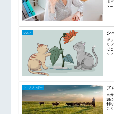
ほど
メー
シ
シニア
ザッ
リブ
ばご
ソフ
ブ
シニアブロガー
自分
調に
制約
こと