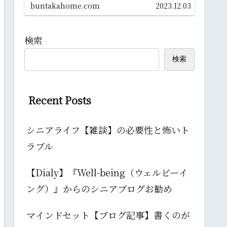
そうです！ 確定申告がやってきて
buntakahome.com
2023.12.03
しまいます。 税理士が暴露してく
れた 青色 は損している！ 青色申
告 より節税できる！？ 青色申告
の デメリッ...
検索
検索
Recent Posts
シニアライフ【雑談】の必要性と怖いト
ラブル
【Dialy】『Well-being（ウェルビーイ
ング）』からのシニアブログお勧め
マインドセット【ブログ記事】書くのが