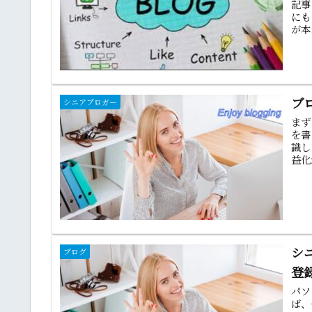
記事
にも
が本
ブ
シニアブロガー
まず
を書
識し
益化
シ
ブログ
登
パソ
ば、