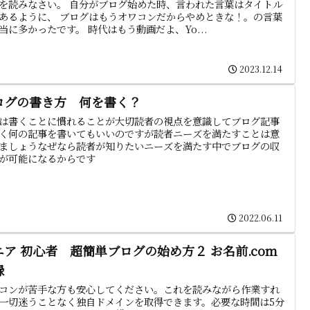
を読みなさい。 自分がブログ始めた時、言われた言葉はタイトル
あるように、 ブログはもうオワコンだからやめときな！。の言葉
当に多かったです。 時代はもう動画だよ、Yo...
2023.12.14
ログの書き方 何を書く？
は書くことに慣れることが大切読者の視点を意識してブログ記事
く何の記事を書いてもいいのですが読者ニーズを満たすことは意
ましょうなぜなら読者が知りたいニーズを満たす中でブログの収
が可能になるからです
2022.06.11
ニア 初心者 超簡単ブログの始め方２ お名前.com
録
コンが苦手な方も安心してください。これを読みながら作業すれ
一切迷うことなく独自ドメインを取得できます。必要な時間は5分