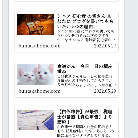
でも出来る自由な働き方ができる
ということです
シニア 初心者 の皆さん あ
なたに ブログを書いてもら
いたい 5つの理由
シニア 初心者 にブログを書いても
らいたい理由それは次のです５
つ なぜ シニア 高齢者 初心者の皆
さんにブログを発信されることを
buntakahome.com
2022.05.27
望むのか ブログは 若い世代が中
心？ 自分と同世代の皆さんのブ
ログを配信のきっかけになっても
らえたら嬉しいから
食道がん 今日一日の積み
重ね
自分食道がん今日一日の積み重ね
食道がんの手術をしてから２年と
５カ月がたちました。しっかり前
向きに一日一日その日の大切さを
buntakahome.com
2022.05.29
感じながら生活しています。患者本
人の経験がどうだったか今頑張っ
ておられる方々の少しでも、お役
に立てられれば嬉しいです
【白色申告】が最強！税理
士が暴露【青色申告】より
節税！
白色申告で時間とお金の節約を！
もう 12月(師走）です、あっという
間に正月でバタバタしていると、