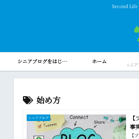
Second 
シニアブログをはじめよう！
ホーム
始め方
【
シニアブログ
事
【ブ