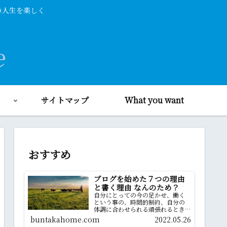
日の人生を楽しく
サイトマップ
What you want
おすすめ
ブログを始めた７つの理由
と書く理由 なんのため？
自分にとっての今の足かせ、働く
という事の、時間的制約、自分の
体調に合わせられる頑張れるとき
に頑張ってやばい時には休む、場
buntakahome.com
2022.05.26
所的制約どこでも出来る、ベッド