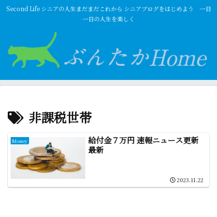
Second Life シニアの人生まだまだこれから シニアブログをはじめよう 一日
一日の人生を楽しく
非課税世帯
給付金７万円 速報ニュース更新
Money
最新
2023.11.22