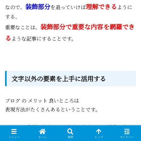
装飾部分
理解できる
なので、
を追っていけば
ように
する、
装飾部分で重要な内容を網羅でき
重要なことは、
る
ような記事にすることです。
文字以外の要素を上手に活用する
ブログ の メリット 良いところは
表現方法がたくさんあるということです。
ブログは 動画が使えるし、文字も使えるし、画像、表も
使える。
メニュー
ホーム
検索
トップ
サイドバー