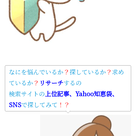
なにを悩んでいるか
？
探しているか
？
求め
ているか
？
リサーチ
するの
検索サイトの
上位記事、Yahoo知恵袋、
SNS
で探してみて
！？