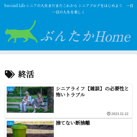
Second Life シニアの人生まだまだこれから シニアブログをはじめよう 一日
一日の人生を楽しく
終活
シニアライフ【雑談】の必要性と
Life
怖いトラブル
2023.12.22
捨てない断捨離
Life